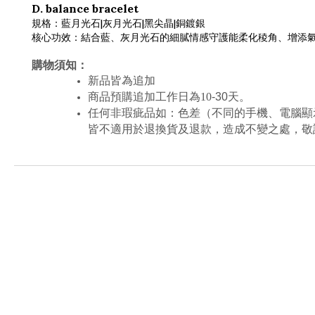
D. balance bracelet
規格：藍月光石|灰月光石|黑尖晶|銅鍍銀
核心功效：結合藍、灰月光石的細膩情感守護能柔化稜角、增添氣
購物須知：
新品皆為追加
商品預購追加工作日為10
-30
天。
任何非瑕疵品如：色差（不同的手機、電腦顯
皆不適用於退換貨及退款，造成不變之處，敬