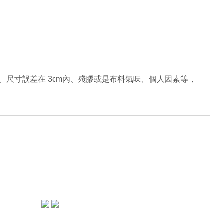
、尺寸誤差在
3cm
內、殘膠或是布料氣味、個人因素等，