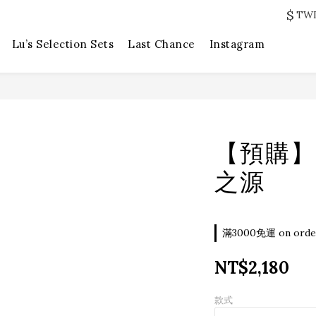
$
TW
Lu’s Selection Sets
Last Chance
Instagram
【預購】
之源
滿3000免運 on orde
NT$2,180
款式