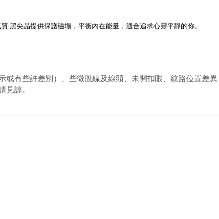
質;黑尖晶提供保護磁場，平衡內在能量，適合追求心靈平靜的你。
示或有些許差別）、些微
脫
線及線頭、未開扣眼、紋路位置差異
請見諒
。