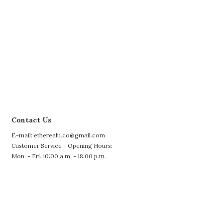
Contact Us
E-mail: etherealu.co@gmail.com
Customer Service - Opening Hours:
Mon. - Fri. 10:00 a.m. - 18:00 p.m.