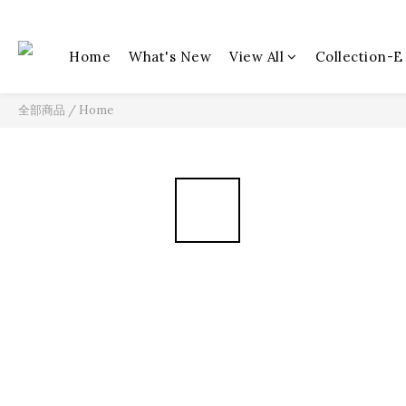
Home
What's New
View All
Collection-E
全部商品
/
Home