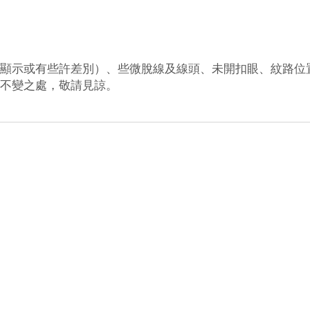
顯示或有些許差別）、些微
脫
線及線頭、未開扣眼、紋路位
不變之處，敬請見諒
。