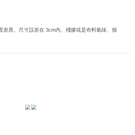
3cm
置差異、尺寸誤差在
內、殘膠或是布料氣味、個