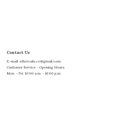
Contact Us
E-mail: etherealu.co@gmail.com
Customer Service - Opening Hours:
Mon. - Fri. 10:00 a.m. - 18:00 p.m.