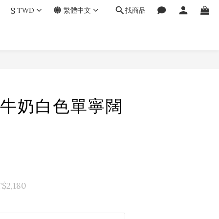
$
TWD
繁體中文
找商品
立即購買
牛奶白色單寧闊
$2,180