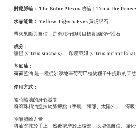
The Solar Plexus
Trust the Proce
對應脈輪：
臍輪｜
Yellow Tiger
s Eyes
水晶能量：
’
黃虎眼石
帶來果斷與自信，是勇敢行動與目標實踐的守護石。
成分：
Citrus sinensis
Citrus aurantifolia
甜橙
(
)
、
印度萊姆
(
基底油：
荷荷芭油
是一種從沙漠地區荷荷巴植物種子中提取的天
使用方式：
隨時隨地的身心滋養
將滾珠精油塗抹於脈搏點（手腕、頸部、太陽穴），深吸
喚醒臍輪力量
將油塗抹於手上，然後按摩於上腹部，以增強自信、強化