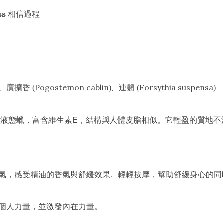
ss
相信過程
Pogostemon cablin
Forsythia suspensa
)、廣擴香
(
)、連翹
(
)
E
然液態蠟，富含維生素
，結構與人體皮脂相似。它輕盈的質地不
氣，感受精油的香氣與舒緩效果。輕輕按摩，幫助舒緩身心的同
個人力量，並激發內在力量。