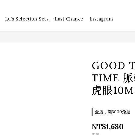
Lu’s Selection Sets
Last Chance
Instagram
GOOD T
TIME 
虎眼10M
全店，滿3000免運
NT$1,680
數量