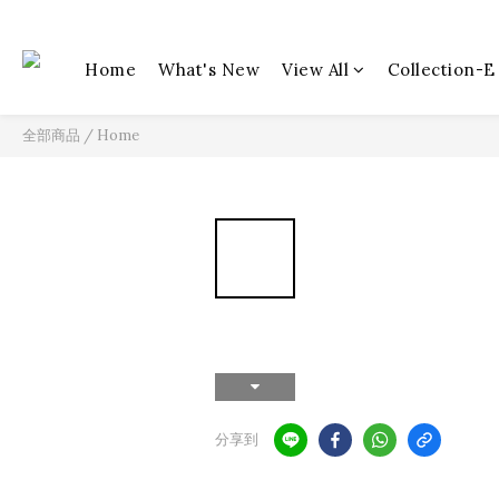
Home
What's New
View All
Collection-E
全部商品
/
Home
分享到