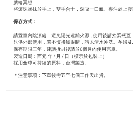
臍輪冥想
將滾珠塗抹於手上，雙手合十，深吸一口氣。專注於上腹
保存方式：
請置室內陰涼處，避免陽光遠離火源
;
使用後請拴緊瓶蓋
只供外部使用，若不慎接觸眼睛，請以清水沖洗。孕婦及
6
保存期限三年，建議拆封後請於
個月內使用完畢。
/
/
製造日期：西元
年
月
日（標示於包裝上）
採用全球可持續的原料，台灣製造。
＊注意事項：下單後需五至七個工作天出貨。