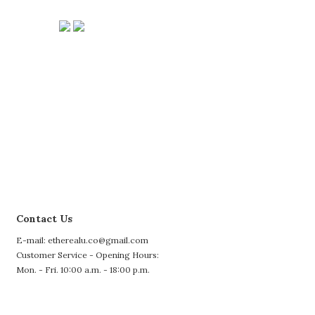
Contact Us
E-mail: etherealu.co@gmail.com
Customer Service - Opening Hours:
Mon. - Fri. 10:00 a.m. - 18:00 p.m.