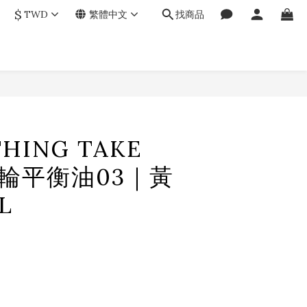
$
TWD
繁體中文
找商品
立即購買
HING TAKE
脈輪平衡油03｜黃
L