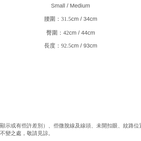
Small / Medium
腰圍：31.5
cm / 34cm
臀圍：42
cm / 44cm
長度：92.5
cm / 93c
m
顯示或有些許差別）、些微
脫
線及線頭、未開扣眼、紋路位
不變之處，敬請見諒
。