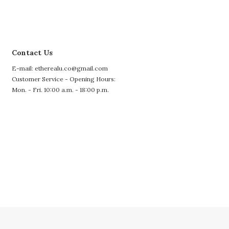
Contact Us
E-mail: etherealu.co@gmail.com
Customer Service - Opening Hours:
Mon. - Fri. 10:00 a.m. - 18:00 p.m.