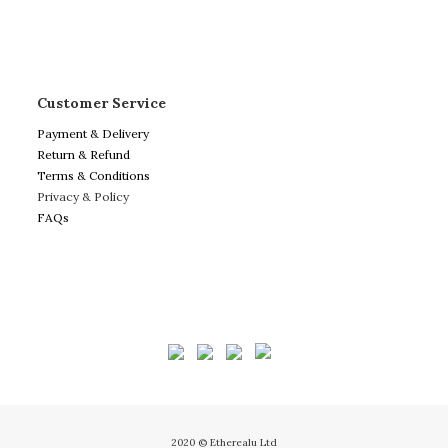
Customer Service
Payment & Delivery
Return & Refund
Terms & Conditions
Privacy & Policy
FAQs
2020 © Etherealu Ltd