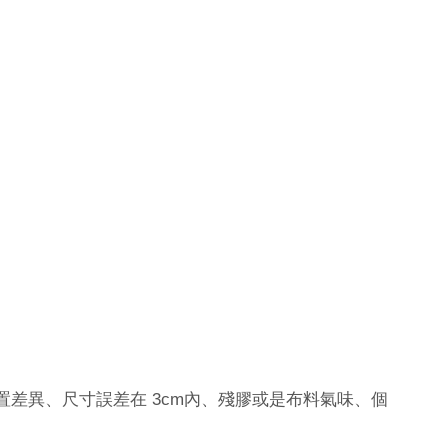
3cm
置差異、尺寸誤差在
內、殘膠或是布料氣味、個