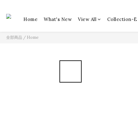
Home
What's New
View All
Collection-E
全部商品
/
Home