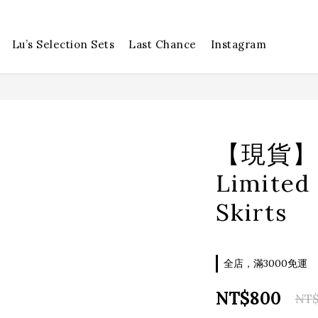
Lu’s Selection Sets
Last Chance
Instagram
【現貨】Et
Limited
Skirts
全店，滿3000免運
NT$800
NT$