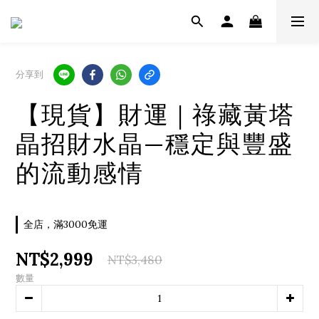
分享到
【現貨】財運 | 祿藏黃塔
晶招財水晶—穩定與豐盛
的流動感情
全店，滿3000免運
NT$2,999
NT$3,480
數量