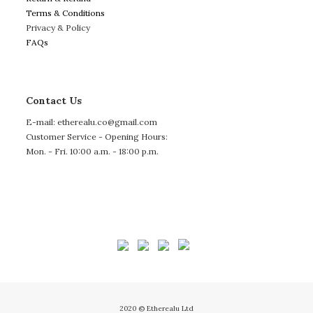
Terms & Conditions
Privacy & Policy
FAQs
Contact Us
E-mail: etherealu.co@gmail.com
Customer Service - Opening Hours:
Mon. - Fri. 10:00 a.m. - 18:00 p.m.
2020 © Etherealu Ltd