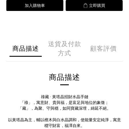
加入購物車
立即購買
送貨及付款
商品描述
顧客評價
方式
商品描述
祿藏 · 黃塔晶招財水晶手鏈
「祿」，寓意財、貴與福，是富足與地位的象徵；
「藏」，為聚、守與穩，如同寶藏深埋，綿延不絕。
以黃塔晶為主，輔以檀木與白水晶調和，使能量安定純淨，寓意
穩守財富，福澤自來。