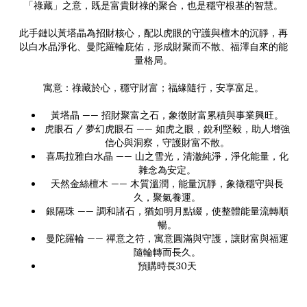
「祿藏」之意，既是富貴財祿的聚合，也是穩守根基的智慧。
此手鏈以黃塔晶為招財核心，配以虎眼的守護與檀木的沉靜，再
以白水晶淨化、曼陀羅輪庇佑，形成財聚而不散、福澤自來的能
量格局。
寓意：祿藏於心，穩守財富；福緣隨行，安享富足。
黃塔晶 —— 招財聚富之石，象徵財富累積與事業興旺。
虎眼石 / 夢幻虎眼石 —— 如虎之眼，銳利堅毅，助人增強
信心與洞察，守護財富不散。
喜馬拉雅白水晶 —— 山之雪光，清澈純淨，淨化能量，化
雜念為安定。
天然金絲檀木 —— 木質溫潤，能量沉靜，象徵穩守與長
久，聚氣養運。
銀隔珠 —— 調和諸石，猶如明月點綴，使整體能量流轉順
暢。
曼陀羅輪 —— 禪意之符，寓意圓滿與守護，讓財富與福運
隨輪轉而長久。
預購時長30天