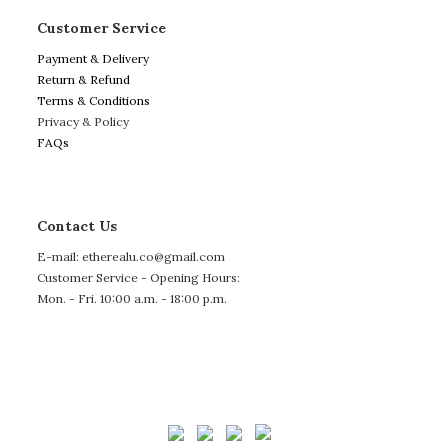
Customer Service
Payment & Delivery
Return & Refund
Terms & Conditions
Privacy & Policy
FAQs
Contact Us
E-mail: etherealu.co@gmail.com
Customer Service - Opening Hours:
Mon. - Fri. 10:00 a.m. - 18:00 p.m.