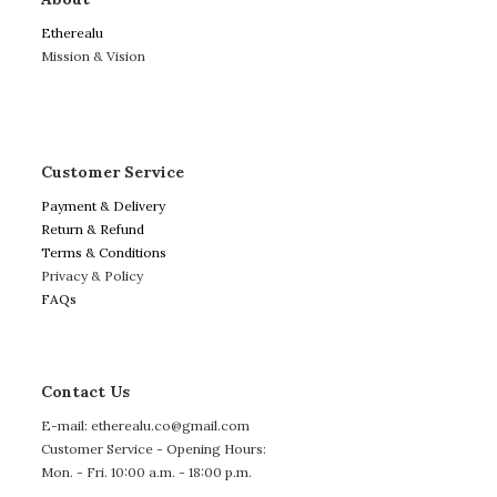
Etherealu
Mission & Vision
Customer Service
Payment & Delivery
Return & Refund
Terms & Conditions
Privacy & Policy
FAQs
Contact Us
E-mail: etherealu.co@gmail.com
Customer Service - Opening Hours:
Mon. - Fri. 10:00 a.m. - 18:00 p.m.